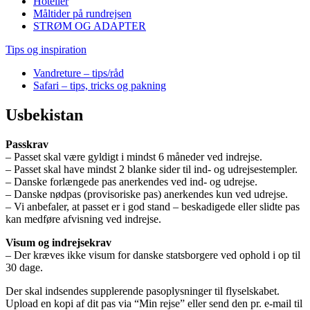
Hoteller
Måltider på rundrejsen
STRØM OG ADAPTER
Tips og inspiration
Vandreture – tips/råd
Safari – tips, tricks og pakning
Usbekistan
Passkrav
– Passet skal være gyldigt i mindst 6 måneder ved indrejse.
– Passet skal have mindst 2 blanke sider til ind- og udrejsestempler.
– Danske forlængede pas anerkendes ved ind- og udrejse.
– Danske nødpas (provisoriske pas) anerkendes kun ved udrejse.
– Vi anbefaler, at passet er i god stand – beskadigede eller slidte pas
kan medføre afvisning ved indrejse.
Visum og indrejsekrav
– Der kræves ikke visum for danske statsborgere ved ophold i op til
30 dage.
Der skal indsendes supplerende pasoplysninger til flyselskabet.
Upload en kopi af dit pas via “Min rejse” eller send den pr. e-mail til