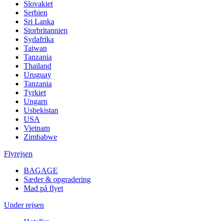
Slovakiet
Serbien
Sri Lanka
Storbritannien
Sydafrika
Taiwan
Tanzania
Thailand
Uruguay
Tanzania
Tyrkiet
Ungarn
Usbekistan
USA
Vietnam
Zimbabwe
Flyrejsen
BAGAGE
Sæder & opgradering
Mad på flyet
Under rejsen