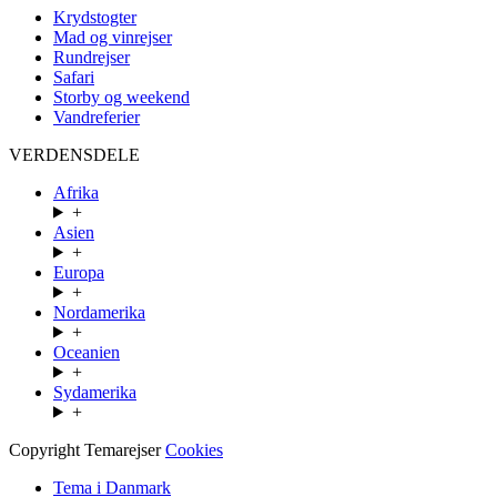
Krydstogter
Mad og vinrejser
Rundrejser
Safari
Storby og weekend
Vandreferier
VERDENSDELE
Afrika
+
Asien
+
Europa
+
Nordamerika
+
Oceanien
+
Sydamerika
+
Copyright Temarejser
Cookies
Tema i Danmark