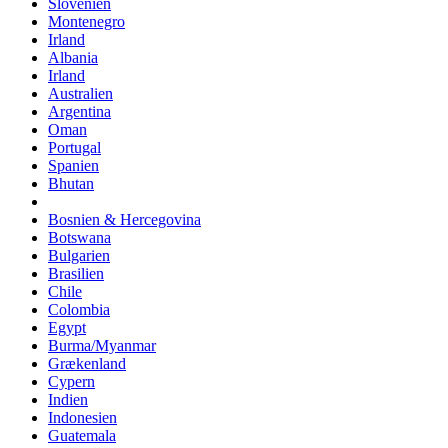
Slovenien
Montenegro
Irland
Albania
Irland
Australien
Argentina
Oman
Portugal
Spanien
Bhutan
Bosnien & Hercegovina
Botswana
Bulgarien
Brasilien
Chile
Colombia
Egypt
Burma/Myanmar
Grækenland
Cypern
Indien
Indonesien
Guatemala