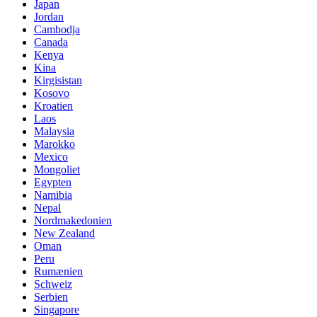
Japan
Jordan
Cambodja
Canada
Kenya
Kina
Kirgisistan
Kosovo
Kroatien
Laos
Malaysia
Marokko
Mexico
Mongoliet
Egypten
Namibia
Nepal
Nordmakedonien
New Zealand
Oman
Peru
Rumænien
Schweiz
Serbien
Singapore