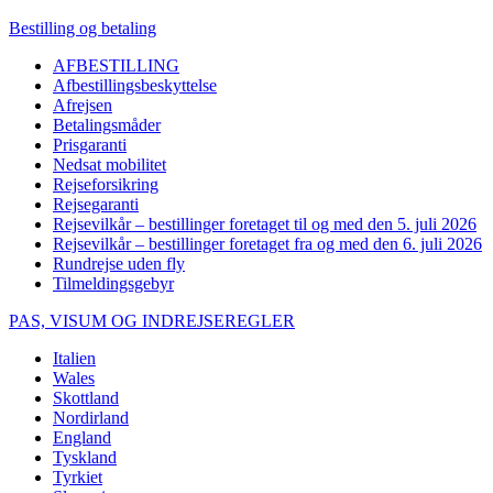
Bestilling og betaling
AFBESTILLING
Afbestillingsbeskyttelse
Afrejsen
Betalingsmåder
Prisgaranti
Nedsat mobilitet
Rejseforsikring
Rejsegaranti
Rejsevilkår – bestillinger foretaget til og med den 5. juli 2026
Rejsevilkår – bestillinger foretaget fra og med den 6. juli 2026
Rundrejse uden fly
Tilmeldingsgebyr
PAS, VISUM OG INDREJSEREGLER
Italien
Wales
Skottland
Nordirland
England
Tyskland
Tyrkiet