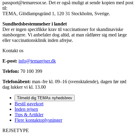
passport@temaresor.se
. Det er også muligt at sende kopien med post
til:
TEMA, Glödlampsgränd 1, 120 31 Stockholm, Sverige.
Sundhedsbestemmelser i landet
Der er ingen specifikke krav til vaccinationer for skandinaviske
statsborgere. Vi anbefaler dog altid, at man rådfører sig med læge
eller vaccinationsklinik inden afrejse.
Kontakt os
E-post:
info@temarejser.dk
Telefon:
70 100 399
Telefonåbent:
man–fre kl. 09–16 (svensktalende), dagen før rød
dag lukker vi kl. 13.00
Tilmeld dig TEMAs nyhedsbrev
Bestil gavekort
Inden rejsen
Tips & Artikler
Flere kontaktoplysninger
REJSETYPE