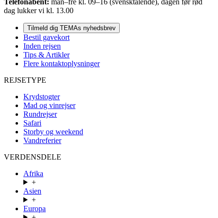
Telefonåbent:
man–fre kl. 09–16 (svensktalende), dagen før rød
dag lukker vi kl. 13.00
Tilmeld dig TEMAs nyhedsbrev
Bestil gavekort
Inden rejsen
Tips & Artikler
Flere kontaktoplysninger
REJSETYPE
Krydstogter
Mad og vinrejser
Rundrejser
Safari
Storby og weekend
Vandreferier
VERDENSDELE
Afrika
+
Asien
+
Europa
+