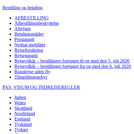
Bestilling og betaling
AFBESTILLING
Afbestillingsbeskyttelse
Afrejsen
Betalingsmåder
Prisgaranti
Nedsat mobilitet
Rejseforsikring
Rejsegaranti
Rejsevilkår – bestillinger foretaget til og med den 5. juli 2026
Rejsevilkår – bestillinger foretaget fra og med den 6. juli 2026
Rundrejse uden fly
Tilmeldingsgebyr
PAS, VISUM OG INDREJSEREGLER
Italien
Wales
Skottland
Nordirland
England
Tyskland
Tyrkiet