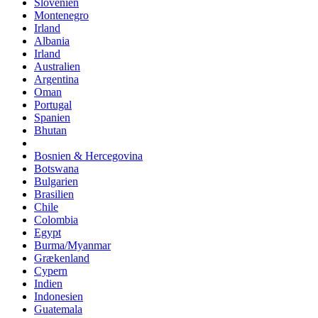
Slovenien
Montenegro
Irland
Albania
Irland
Australien
Argentina
Oman
Portugal
Spanien
Bhutan
Bosnien & Hercegovina
Botswana
Bulgarien
Brasilien
Chile
Colombia
Egypt
Burma/Myanmar
Grækenland
Cypern
Indien
Indonesien
Guatemala