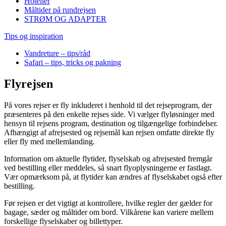
Hoteller
Måltider på rundrejsen
STRØM OG ADAPTER
Tips og inspiration
Vandreture – tips/råd
Safari – tips, tricks og pakning
Flyrejsen
På vores rejser er fly inkluderet i henhold til det rejseprogram, der
præsenteres på den enkelte rejses side. Vi vælger flyløsninger med
hensyn til rejsens program, destination og tilgængelige forbindelser.
Afhængigt af afrejsested og rejsemål kan rejsen omfatte direkte fly
eller fly med mellemlanding.
Information om aktuelle flytider, flyselskab og afrejsested fremgår
ved bestilling eller meddeles, så snart flyoplysningerne er fastlagt.
Vær opmærksom på, at flytider kan ændres af flyselskabet også efter
bestilling.
Før rejsen er det vigtigt at kontrollere, hvilke regler der gælder for
bagage, sæder og måltider om bord. Vilkårene kan variere mellem
forskellige flyselskaber og billettyper.