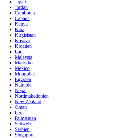
Japan
Jordan
Cambodja
Canada
Kenya
Kina
Kirgisistan
Kosovo
Kroatien
Laos
Malaysia
Marokko
Mexico
Mongoliet
Egypten
Namibia
Nepal
Nordmakedonien
New Zealand
Oman
Peru
Rumænien
Schweiz
Serbien
Singapore