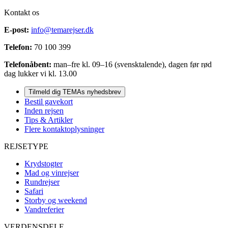
Kontakt os
E-post:
info@temarejser.dk
Telefon:
70 100 399
Telefonåbent:
man–fre kl. 09–16 (svensktalende), dagen før rød
dag lukker vi kl. 13.00
Tilmeld dig TEMAs nyhedsbrev
Bestil gavekort
Inden rejsen
Tips & Artikler
Flere kontaktoplysninger
REJSETYPE
Krydstogter
Mad og vinrejser
Rundrejser
Safari
Storby og weekend
Vandreferier
VERDENSDELE