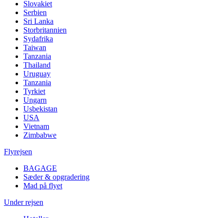
Slovakiet
Serbien
Sri Lanka
Storbritannien
Sydafrika
Taiwan
Tanzania
Thailand
Uruguay
Tanzania
Tyrkiet
Ungarn
Usbekistan
USA
Vietnam
Zimbabwe
Flyrejsen
BAGAGE
Sæder & opgradering
Mad på flyet
Under rejsen