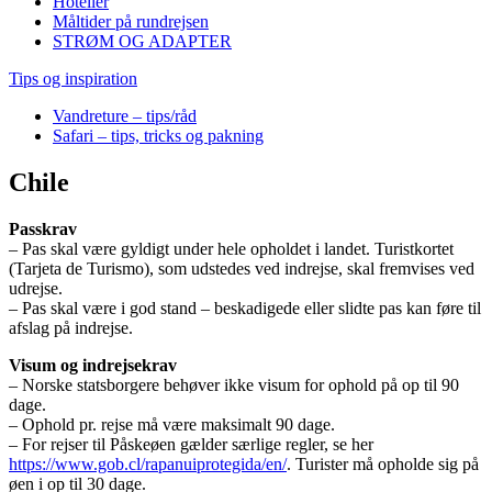
Hoteller
Måltider på rundrejsen
STRØM OG ADAPTER
Tips og inspiration
Vandreture – tips/råd
Safari – tips, tricks og pakning
Chile
Passkrav
– Pas skal være gyldigt under hele opholdet i landet. Turistkortet
(Tarjeta de Turismo), som udstedes ved indrejse, skal fremvises ved
udrejse.
– Pas skal være i god stand – beskadigede eller slidte pas kan føre til
afslag på indrejse.
Visum og indrejsekrav
– Norske statsborgere behøver ikke visum for ophold på op til 90
dage.
– Ophold pr. rejse må være maksimalt 90 dage.
– For rejser til Påskeøen gælder særlige regler, se her
https://www.gob.cl/rapanuiprotegida/en/
. Turister må opholde sig på
øen i op til 30 dage.