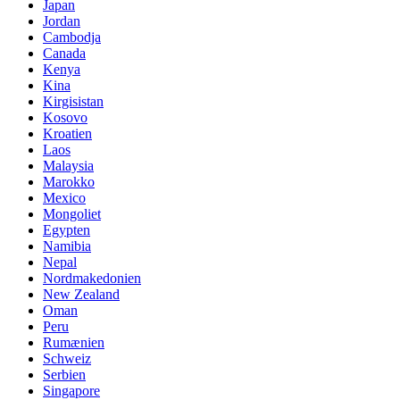
Japan
Jordan
Cambodja
Canada
Kenya
Kina
Kirgisistan
Kosovo
Kroatien
Laos
Malaysia
Marokko
Mexico
Mongoliet
Egypten
Namibia
Nepal
Nordmakedonien
New Zealand
Oman
Peru
Rumænien
Schweiz
Serbien
Singapore