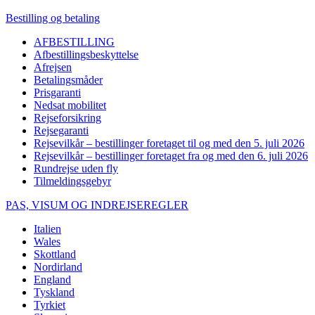
Bestilling og betaling
AFBESTILLING
Afbestillingsbeskyttelse
Afrejsen
Betalingsmåder
Prisgaranti
Nedsat mobilitet
Rejseforsikring
Rejsegaranti
Rejsevilkår – bestillinger foretaget til og med den 5. juli 2026
Rejsevilkår – bestillinger foretaget fra og med den 6. juli 2026
Rundrejse uden fly
Tilmeldingsgebyr
PAS, VISUM OG INDREJSEREGLER
Italien
Wales
Skottland
Nordirland
England
Tyskland
Tyrkiet