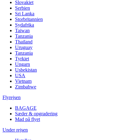
Slovakiet
Serbien
Sri Lanka
Storbritannien
Sydafrika
Taiwan
Tanzania
Thailand
Uruguay
Tanzania
Tyrkiet
Ungarn
Usbekistan
USA
Vietnam
Zimbabwe
Flyrejsen
BAGAGE
Sæder & opgradering
Mad på flyet
Under rejsen