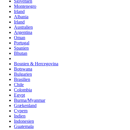
Slovenien
Montenegro
Irland
Albania
Irland
Australien
Argentina
Oman
Portugal
Spanien
Bhutan
Bosnien & Hercegovina
Botswana
Bulgarien
Brasilien
Chile
Colombia
Egypt
Burma/Myanmar
Grækenland
Cypern
Indien
Indonesien
Guatemala