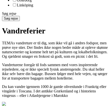
Göteborg
Linköping
Søg rejse
Søg rejse
Vandreferier
TEMAs vandreture er til dig, som ikke vil gå i andres fodspor, men
prøve nye stier. Der findes ikke nogen bedre måde at opleve skønne
naturscenerier og komme helt tæt på kulturen og lokalbefolkningen.
Og sjældent smager en frokost så godt, som en picnic i det fri.
Vandreturene foregår til fods sammen med vores inspirerende
rejseledere, og er ikke specielt fysisk anstrengende. Du skal heller
ikke selv bære din bagage. Bussen følger med hele vejen, og sørger
for at transportere bagagen mellem hotellerne.
Du kan vandre igennem 1000 år gamle olivenlunde i Frankrig eller
vingårde i Toscana. I det antikke Grækenland og i historiens
vingesus – eller i Atlasbjergene i Marokko