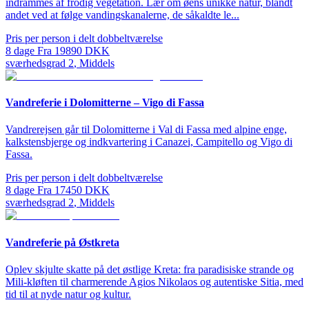
indrammes af frodig vegetation. Lær om øens unikke natur, blandt
andet ved at følge vandingskanalerne, de såkaldte le...
Pris per person i delt dobbeltværelse
8
dage
Fra
19890
DKK
sværhedsgrad
2
,
Middels
Vandreferie i Dolomitterne – Vigo di Fassa
Vandrerejsen går til Dolomitterne i Val di Fassa med alpine enge,
kalkstensbjerge og indkvartering i Canazei, Campitello og Vigo di
Fassa.
Pris per person i delt dobbeltværelse
8
dage
Fra
17450
DKK
sværhedsgrad
2
,
Middels
Vandreferie på Østkreta
Oplev skjulte skatte på det østlige Kreta: fra paradisiske strande og
Mili-kløften til charmerende Agios Nikolaos og autentiske Sitia, med
tid til at nyde natur og kultur.