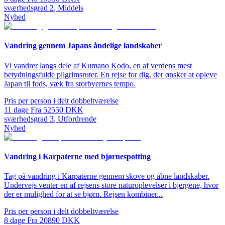
sværhedsgrad
2
,
Middels
Nyhed
Vandring gennem Japans åndelige landskaber
Vi vandrer langs dele af Kumano Kodo, en af verdens mest
betydningsfulde pilgrimsruter. En rejse for dig, der ønsker at opleve
Japan til fods, væk fra storbyernes tempo.
Pris per person i delt dobbeltværelse
11
dage
Fra
52550
DKK
sværhedsgrad
3
,
Utfordrende
Nyhed
Vandring i Karpaterne med bjørnespotting
Tag på vandring i Karpaterne gennem skove og åbne landskaber.
Undervejs venter en af rejsens store naturoplevelser i bjergene, hvor
der er mulighed for at se bjørn. Rejsen kombiner...
Pris per person i delt dobbeltværelse
8
dage
Fra
20890
DKK