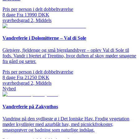
Pris per person i delt dobbeltværelse
8
dage
Fra
13990
DKK
sværhedsgrad
2
,
Middels
Vandreferie i Dolomitterne – Val di Sole
Gletsjere, fjeldenge og små bjerglandsbyer – oplev Val di Sole til
fods. Vandr i hjertet af Trentino, hvor duften af skov møder smagene
fra gård og sæter.
Pris per person i delt dobbeltværelse
8
dage
Fra
21250
DKK
sværhedsgrad
2
,
Middels
Nyhed
Vandreferie på Zakynthos
Vandring på den sydligste ø i Det Ioniske Hav. Frodig vegetation
møder kystlinjer med azurblåt hav, med picnickfrokoster,
smagsprøver og badning som naturlige indslag.