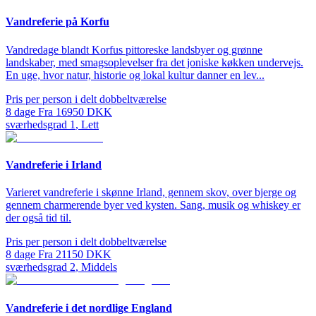
Vandreferie på Korfu
Vandredage blandt Korfus pittoreske landsbyer og grønne
landskaber, med smagsoplevelser fra det joniske køkken undervejs.
En uge, hvor natur, historie og lokal kultur danner en lev...
Pris per person i delt dobbeltværelse
8
dage
Fra
16950
DKK
sværhedsgrad
1
,
Lett
Vandreferie i Irland
Varieret vandreferie i skønne Irland, gennem skov, over bjerge og
gennem charmerende byer ved kysten. Sang, musik og whiskey er
der også tid til.
Pris per person i delt dobbeltværelse
8
dage
Fra
21150
DKK
sværhedsgrad
2
,
Middels
Vandreferie i det nordlige England