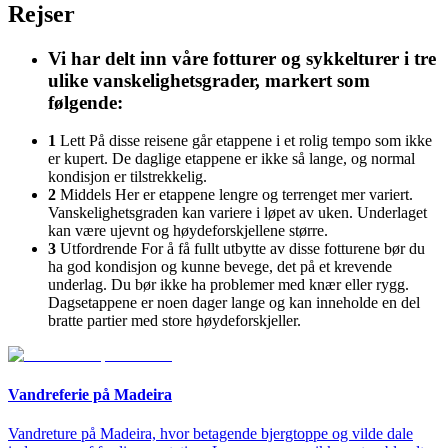
Rejser
Vi har delt inn våre fotturer og sykkelturer i tre
ulike vanskelighetsgrader, markert som
følgende:
1
Lett
På disse reisene går etappene i et rolig tempo som ikke
er kupert. De daglige etappene er ikke så lange, og normal
kondisjon er tilstrekkelig.
2
Middels
Her er etappene lengre og terrenget mer variert.
Vanskelighetsgraden kan variere i løpet av uken. Underlaget
kan være ujevnt og høydeforskjellene større.
3
Utfordrende
For å få fullt utbytte av disse fotturene bør du
ha god kondisjon og kunne bevege, det på et krevende
underlag. Du bør ikke ha problemer med knær eller rygg.
Dagsetappene er noen dager lange og kan inneholde en del
bratte partier med store høydeforskjeller.
Vandreferie på Madeira
Vandreture på Madeira, hvor betagende bjergtoppe og vilde dale