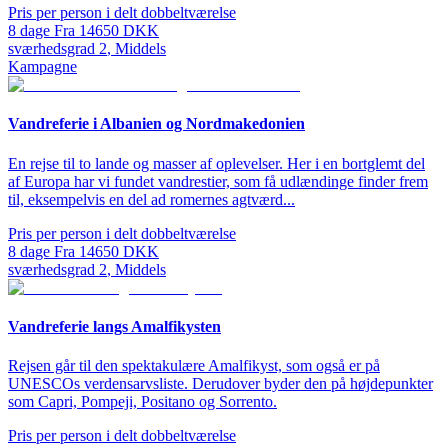
Pris per person i delt dobbeltværelse
8
dage
Fra
14650
DKK
sværhedsgrad
2
,
Middels
Kampagne
Vandreferie i Albanien og Nordmakedonien
En rejse til to lande og masser af oplevelser. Her i en bortglemt del
af Europa har vi fundet vandrestier, som få udlændinge finder frem
til, eksempelvis en del ad romernes agtværd...
Pris per person i delt dobbeltværelse
8
dage
Fra
14650
DKK
sværhedsgrad
2
,
Middels
Vandreferie langs Amalfikysten
Rejsen går til den spektakulære Amalfikyst, som også er på
UNESCOs verdensarvsliste. Derudover byder den på højdepunkter
som Capri, Pompeji, Positano og Sorrento.
Pris per person i delt dobbeltværelse