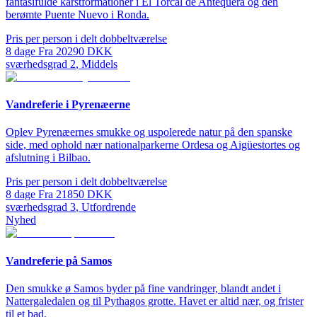
fantasifulde karstformationer i El Torcal de Antequera og den
berømte Puente Nuevo i Ronda.
Pris per person i delt dobbeltværelse
8
dage
Fra
20290
DKK
sværhedsgrad
2
,
Middels
Vandreferie i Pyrenæerne
Oplev Pyrenæernes smukke og uspolerede natur på den spanske
side, med ophold nær nationalparkerne Ordesa og Aigüestortes og
afslutning i Bilbao.
Pris per person i delt dobbeltværelse
8
dage
Fra
21850
DKK
sværhedsgrad
3
,
Utfordrende
Nyhed
Vandreferie på Samos
Den smukke ø Samos byder på fine vandringer, blandt andet i
Nattergaledalen og til Pythagos grotte. Havet er altid nær, og frister
til et bad.