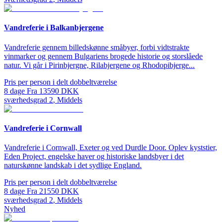
Vandreferie i Balkanbjergene
Vandreferie gennem billedskønne småbyer, forbi vidtstrakte
vinmarker og gennem Bulgariens brogede historie og storslåede
natur. Vi går i Pirinbjergne, Rilabjergene og Rhodopibjerge...
Pris per person i delt dobbeltværelse
8
dage
Fra
13590
DKK
sværhedsgrad
2
,
Middels
Vandreferie i Cornwall
Vandreferie i Cornwall, Exeter og ved Durdle Door. Oplev kyststier,
Eden Project, engelske haver og historiske landsbyer i det
naturskønne landskab i det sydlige England.
Pris per person i delt dobbeltværelse
8
dage
Fra
21550
DKK
sværhedsgrad
2
,
Middels
Nyhed