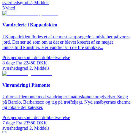
sværhedsgrad
2
,
Middels
Nyhed
Vandreferie i Kappadokien
I Kappadokien findes et af de mest særprægede landskaber på vores
jord. Det ser ud som om at det er blevet kreeret af en meget
fantasifuld kunstner. Her vandrer vi i de fire smukke...
Pris per person i delt dobbeltværelse
8
dage
Fra
22450
DKK
sværhedsgrad
2
,
Middels
Vinvandring i Piemonte
Udforsk Piemonte med vandringer i naturskønne omgivelser. Smag
på Barolo, Barbaresco og tag på trøffeljagt. Nyd småbyernes charme
og lokale delikatesser.
Pris per person i delt dobbeltværelse
7
dage
Fra
23550
DKK
sværhedsgrad
2
,
Middels