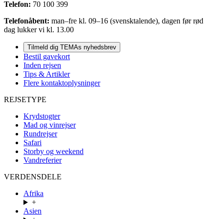
Telefon:
70 100 399
Telefonåbent:
man–fre kl. 09–16 (svensktalende), dagen før rød
dag lukker vi kl. 13.00
Tilmeld dig TEMAs nyhedsbrev
Bestil gavekort
Inden rejsen
Tips & Artikler
Flere kontaktoplysninger
REJSETYPE
Krydstogter
Mad og vinrejser
Rundrejser
Safari
Storby og weekend
Vandreferier
VERDENSDELE
Afrika
+
Asien