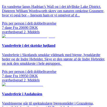
En vandretur langs Hadrian’s Wall og i det idylliske Lake District.
Digteren William Wordsworth skrev om naturen omkring Grasmere,
hvor vi også bor – ligesom ham er vi omgivet af d...
Pris per person i delt dobbeltværelse
7
dage
Fra
20690
DKK
sværhedsgrad
2
,
Middels
Vandreferie i det skotske højland
Vandreferie i Skotlands smukke vildmark med bjerge, lyngklædte
heder og de Indre Hebrider. Skye er den største af de Indre Hebrider,
og nok den smukkeste i hele øgruppen.
Pris per person i delt dobbeltværelse
7
dage
Fra
19950
DKK
sværhedsgrad
2
,
Middels
Vandreferie i Andalusien
Vandringerne går til spektakulære bjergområder i Grazalema,