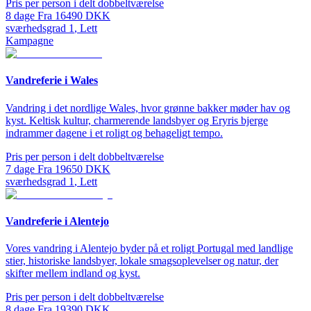
Pris per person i delt dobbeltværelse
8
dage
Fra
16490
DKK
sværhedsgrad
1
,
Lett
Kampagne
Vandreferie i Wales
Vandring i det nordlige Wales, hvor grønne bakker møder hav og
kyst. Keltisk kultur, charmerende landsbyer og Eryris bjerge
indrammer dagene i et roligt og behageligt tempo.
Pris per person i delt dobbeltværelse
7
dage
Fra
19650
DKK
sværhedsgrad
1
,
Lett
Vandreferie i Alentejo
Vores vandring i Alentejo byder på et roligt Portugal med landlige
stier, historiske landsbyer, lokale smagsoplevelser og natur, der
skifter mellem indland og kyst.
Pris per person i delt dobbeltværelse
8
dage
Fra
19390
DKK