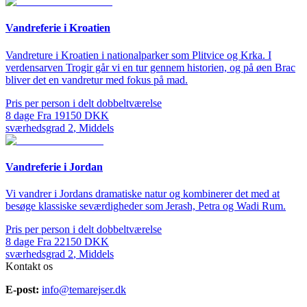
Vandreferie i Kroatien
Vandreture i Kroatien i nationalparker som Plitvice og Krka. I
verdensarven Trogir går vi en tur gennem historien, og på øen Brac
bliver det en vandretur med fokus på mad.
Pris per person i delt dobbeltværelse
8
dage
Fra
19150
DKK
sværhedsgrad
2
,
Middels
Vandreferie i Jordan
Vi vandrer i Jordans dramatiske natur og kombinerer det med at
besøge klassiske seværdigheder som Jerash, Petra og Wadi Rum.
Pris per person i delt dobbeltværelse
8
dage
Fra
22150
DKK
sværhedsgrad
2
,
Middels
Kontakt os
E-post:
info@temarejser.dk