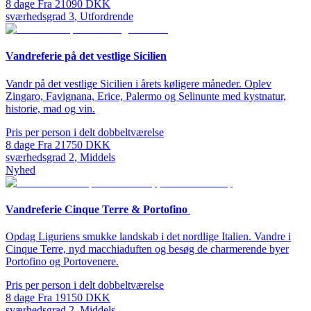
8
dage
Fra
21090
DKK
sværhedsgrad
3
,
Utfordrende
Vandreferie på det vestlige Sicilien
Vandr på det vestlige Sicilien i årets køligere måneder. Oplev
Zingaro, Favignana, Erice, Palermo og Selinunte med kystnatur,
historie, mad og vin.
Pris per person i delt dobbeltværelse
8
dage
Fra
21750
DKK
sværhedsgrad
2
,
Middels
Nyhed
Vandreferie Cinque Terre & Portofino
Opdag Liguriens smukke landskab i det nordlige Italien. Vandre i
Cinque Terre, nyd macchiaduften og besøg de charmerende byer
Portofino og Portovenere.
Pris per person i delt dobbeltværelse
8
dage
Fra
19150
DKK
sværhedsgrad
2
,
Middels