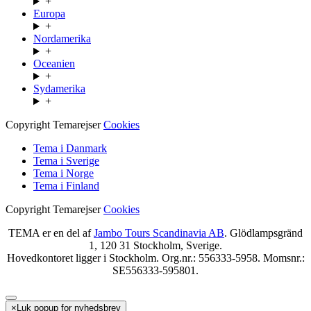
+
Europa
+
Nordamerika
+
Oceanien
+
Sydamerika
+
Copyright Temarejser
Cookies
Tema i Danmark
Tema i Sverige
Tema i Norge
Tema i Finland
Copyright Temarejser
Cookies
TEMA er en del af
Jambo Tours Scandinavia AB
. Glödlampsgränd
1, 120 31 Stockholm, Sverige.
Hovedkontoret ligger i Stockholm. Org.nr.: 556333-5958. Momsnr.:
SE556333-595801.
×
Luk popup for nyhedsbrev