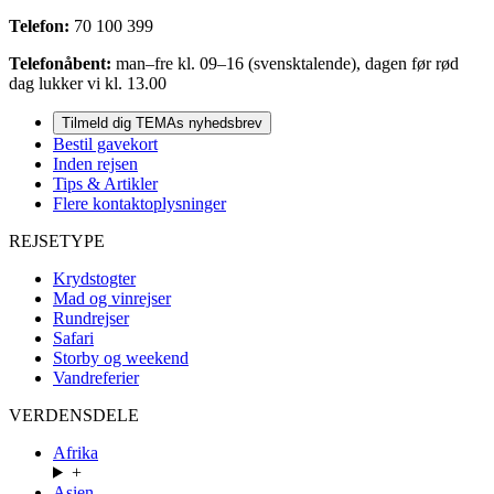
Telefon:
70 100 399
Telefonåbent:
man–fre kl. 09–16 (svensktalende), dagen før rød
dag lukker vi kl. 13.00
Tilmeld dig TEMAs nyhedsbrev
Bestil gavekort
Inden rejsen
Tips & Artikler
Flere kontaktoplysninger
REJSETYPE
Krydstogter
Mad og vinrejser
Rundrejser
Safari
Storby og weekend
Vandreferier
VERDENSDELE
Afrika
+
Asien