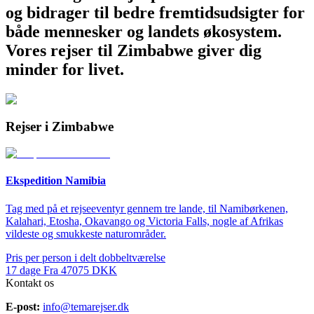
og bidrager til bedre fremtidsudsigter for
både mennesker og landets økosystem.
Vores rejser til Zimbabwe giver dig
minder for livet.
Rejser i Zimbabwe
Ekspedition Namibia
Tag med på et rejseeventyr gennem tre lande, til Namibørkenen,
Kalahari, Etosha, Okavango og Victoria Falls, nogle af Afrikas
vildeste og smukkeste naturområder.
Pris per person i delt dobbeltværelse
17
dage
Fra
47075
DKK
Kontakt os
E-post:
info@temarejser.dk