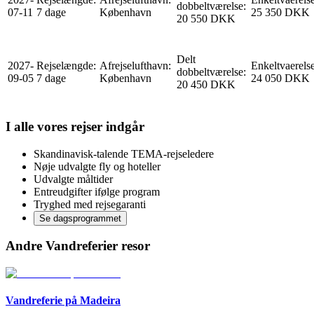
dobbeltværelse
:
07-11
7 dage
København
25 350 DKK
20 550 DKK
Delt
2027-
Rejselængde
:
Afrejselufthavn
:
Enkeltvaerels
dobbeltværelse
:
09-05
7 dage
København
24 050 DKK
20 450 DKK
I alle vores rejser indgår
Skandinavisk-talende TEMA-rejseledere
Nøje udvalgte fly og hoteller
Udvalgte måltider
Entreudgifter ifølge program
Tryghed med rejsegaranti
Se dagsprogrammet
Andre Vandreferier resor
Vandreferie på Madeira