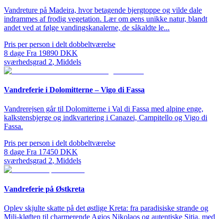
Vandreture på Madeira, hvor betagende bjergtoppe og vilde dale
indrammes af frodig vegetation. Lær om øens unikke natur, blandt
andet ved at følge vandingskanalerne, de såkaldte le...
Pris per person i delt dobbeltværelse
8
dage
Fra
19890
DKK
sværhedsgrad
2
,
Middels
Vandreferie i Dolomitterne – Vigo di Fassa
Vandrerejsen går til Dolomitterne i Val di Fassa med alpine enge,
kalkstensbjerge og indkvartering i Canazei, Campitello og Vigo di
Fassa.
Pris per person i delt dobbeltværelse
8
dage
Fra
17450
DKK
sværhedsgrad
2
,
Middels
Vandreferie på Østkreta
Oplev skjulte skatte på det østlige Kreta: fra paradisiske strande og
Mili-kløften til charmerende Agios Nikolaos og autentiske Sitia, med