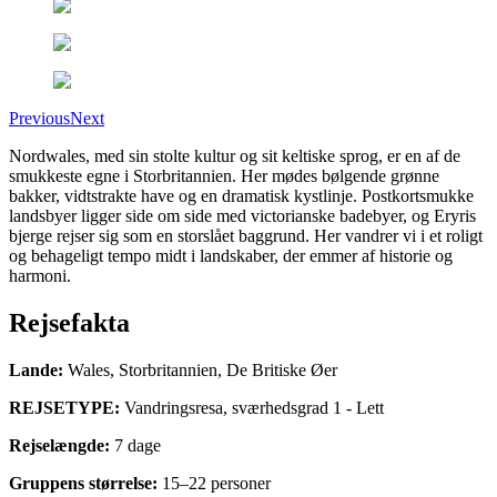
Previous
Next
Nordwales, med sin stolte kultur og sit keltiske sprog, er en af de
smukkeste egne i Storbritannien. Her mødes bølgende grønne
bakker, vidtstrakte have og en dramatisk kystlinje. Postkortsmukke
landsbyer ligger side om side med victorianske badebyer, og Eryris
bjerge rejser sig som en storslået baggrund. Her vandrer vi i et roligt
og behageligt tempo midt i landskaber, der emmer af historie og
harmoni.
Rejsefakta
Lande
:
Wales, Storbritannien, De Britiske Øer
REJSETYPE
:
Vandringsresa
,
sværhedsgrad
1
-
Lett
Rejselængde
:
7
dage
Gruppens størrelse
:
15
–
22
personer