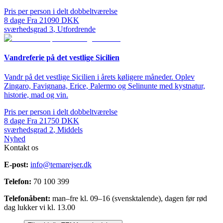
Pris per person i delt dobbeltværelse
8
dage
Fra
21090
DKK
sværhedsgrad
3
,
Utfordrende
Vandreferie på det vestlige Sicilien
Vandr på det vestlige Sicilien i årets køligere måneder. Oplev
Zingaro, Favignana, Erice, Palermo og Selinunte med kystnatur,
historie, mad og vin.
Pris per person i delt dobbeltværelse
8
dage
Fra
21750
DKK
sværhedsgrad
2
,
Middels
Nyhed
Kontakt os
E-post:
info@temarejser.dk
Telefon:
70 100 399
Telefonåbent:
man–fre kl. 09–16 (svensktalende), dagen før rød
dag lukker vi kl. 13.00