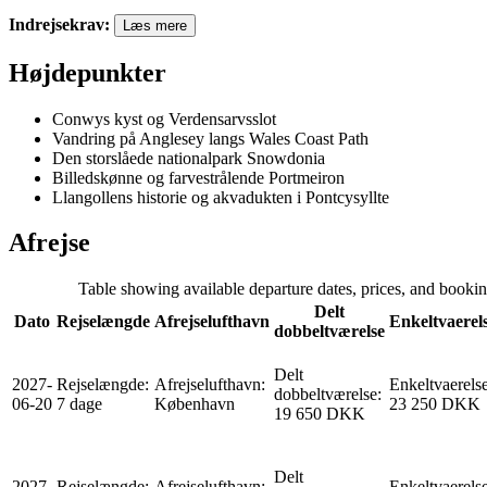
Indrejsekrav
:
Læs mere
Højdepunkter
Conwys kyst og Verdensarvsslot
Vandring på Anglesey langs Wales Coast Path
Den storslåede nationalpark Snowdonia
Billedskønne og farvestrålende Portmeiron
Llangollens historie og akvadukten i Pontcysyllte
Afrejse
Table showing available departure dates, prices, and booking 
Delt
Dato
Rejselængde
Afrejselufthavn
Enkeltvaerel
dobbeltværelse
Delt
2027-
Rejselængde
:
Afrejselufthavn
:
Enkeltvaerels
dobbeltværelse
:
06-20
7 dage
København
23 250 DKK
19 650 DKK
Delt
2027-
Rejselængde
:
Afrejselufthavn
:
Enkeltvaerels