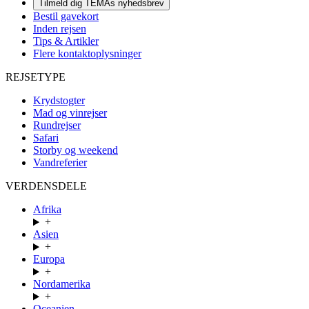
Tilmeld dig TEMAs nyhedsbrev
Bestil gavekort
Inden rejsen
Tips & Artikler
Flere kontaktoplysninger
REJSETYPE
Krydstogter
Mad og vinrejser
Rundrejser
Safari
Storby og weekend
Vandreferier
VERDENSDELE
Afrika
+
Asien
+
Europa
+
Nordamerika
+
Oceanien