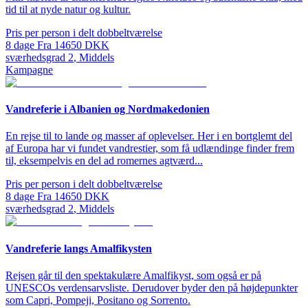
tid til at nyde natur og kultur.
Pris per person i delt dobbeltværelse
8
dage
Fra
14650
DKK
sværhedsgrad
2
,
Middels
Kampagne
Vandreferie i Albanien og Nordmakedonien
En rejse til to lande og masser af oplevelser. Her i en bortglemt del
af Europa har vi fundet vandrestier, som få udlændinge finder frem
til, eksempelvis en del ad romernes agtværd...
Pris per person i delt dobbeltværelse
8
dage
Fra
14650
DKK
sværhedsgrad
2
,
Middels
Vandreferie langs Amalfikysten
Rejsen går til den spektakulære Amalfikyst, som også er på
UNESCOs verdensarvsliste. Derudover byder den på højdepunkter
som Capri, Pompeji, Positano og Sorrento.