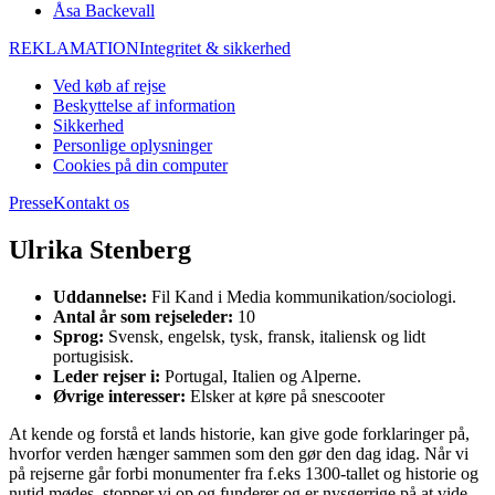
Åsa Backevall
REKLAMATION
Integritet & sikkerhed
Ved køb af rejse
Beskyttelse af information
Sikkerhed
Personlige oplysninger
Cookies på din computer
Presse
Kontakt os
Ulrika Stenberg
Uddannelse:
Fil Kand i Media kommunikation/sociologi.
Antal år som rejseleder:
10
Sprog:
Svensk, engelsk, tysk, fransk, italiensk og lidt
portugisisk.
Leder rejser i:
Portugal, Italien og Alperne.
Øvrige interesser:
Elsker at køre på snescooter
At kende og forstå et lands historie, kan give gode forklaringer på,
hvorfor verden hænger sammen som den gør den dag idag. Når vi
på rejserne går forbi monumenter fra f.eks 1300-tallet og historie og
nutid mødes, stopper vi op og funderer og er nysgerrige på at vide