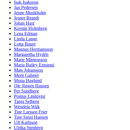
Isak Isaksson
Jan Pedersen
Jeppe Munkholm
Jesper Brandt
Johan Hast
Kerstin Holmberg
Lena Edman
Linda Lange
Lotta Bauer
Magnus Hermansson
Margaretha Hydén
Marie Mårtensson
Maria Bailey Ennaqui
Mats Johansson
Merit Gabriel
Mona Haglund
Ole Jörgen Hansen
Per Sundberg
Pontus Lindqvist
Tanja Selberg
Wendela Wiik
Tine Larssen Frier
Tine Sussi Hansen
Ulf Karlsson
Ulrika Stenberg