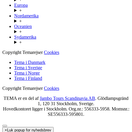
Europa
+
Nordamerika
+
Oceanien
+
Sydamerika
+
Copyright Temarejser
Cookies
Tema i Danmark
Tema i Sverige
Tema i Norge
Tema i Finland
Copyright Temarejser
Cookies
TEMA er en del af
Jambo Tours Scandinavia AB
. Glödlampsgränd
1, 120 31 Stockholm, Sverige.
Hovedkontoret ligger i Stockholm. Org.nr.: 556333-5958. Momsnr.:
SE556333-595801.
×
Luk popup for nyhedsbrev