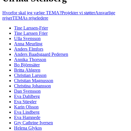
Hvorfor skal jeg vælge TEMA?
Projekter vi støtter
Ansvarlige
rejser
TEMAs rejseledere
Tine Larssen-Frier
Tine Larssen Frier
Ulla Svensson
Anna Meurling
Anders Elmfors
Anders Baadsgaard Pedersen
Annika Thorsson
Bo Björnsäter
Britta Ahlgren
Christian Larsson
Christian Magnusson
Christina Johansson
Dan Svensson
Eva Dahlberg
Eva Stiegler
Karin Olsson
Eva Lindberg
Eva Hamnede
Gry Cathrine Iversen
Helena Glykos