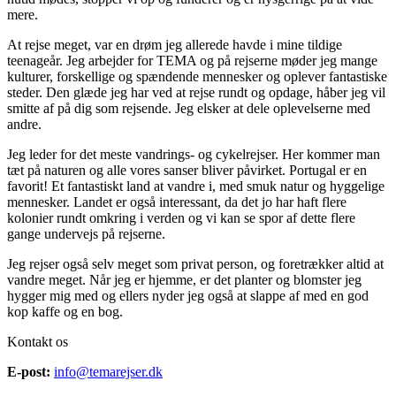
mere.
At rejse meget, var en drøm jeg allerede havde i mine tildige
teenageår. Jeg arbejder for TEMA og på rejserne møder jeg mange
kulturer, forskellige og spændende mennesker og oplever fantastiske
steder. Den glæde jeg har ved at rejse rundt og opdage, håber jeg vil
smitte af på dig som rejsende. Jeg elsker at dele oplevelserne med
andre.
Jeg leder for det meste vandrings- og cykelrejser. Her kommer man
tæt på naturen og alle vores sanser bliver påvirket. Portugal er en
favorit! Et fantastiskt land at vandre i, med smuk natur og hyggelige
mennesker. Landet er også interessant, da det jo har haft flere
kolonier rundt omkring i verden og vi kan se spor af dette flere
gange undervejs på rejserne.
Jeg rejser også selv meget som privat person, og foretrækker altid at
vandre meget. Når jeg er hjemme, er det planter og blomster jeg
hygger mig med og ellers nyder jeg også at slappe af med en god
kop kaffe og en bog.
Kontakt os
E-post:
info@temarejser.dk