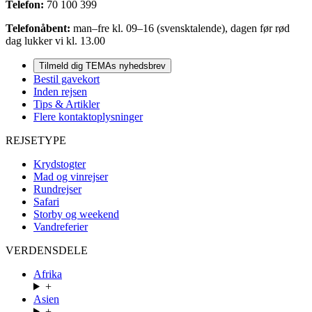
Telefon:
70 100 399
Telefonåbent:
man–fre kl. 09–16 (svensktalende), dagen før rød
dag lukker vi kl. 13.00
Tilmeld dig TEMAs nyhedsbrev
Bestil gavekort
Inden rejsen
Tips & Artikler
Flere kontaktoplysninger
REJSETYPE
Krydstogter
Mad og vinrejser
Rundrejser
Safari
Storby og weekend
Vandreferier
VERDENSDELE
Afrika
+
Asien
+