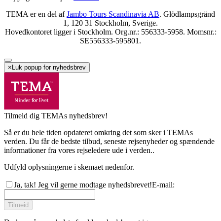
TEMA er en del af
Jambo Tours Scandinavia AB
. Glödlampsgränd
1, 120 31 Stockholm, Sverige.
Hovedkontoret ligger i Stockholm. Org.nr.: 556333-5958. Momsnr.:
SE556333-595801.
×
Luk popup for nyhedsbrev
Tilmeld dig TEMAs nyhedsbrev!
Så er du hele tiden opdateret omkring det som sker i TEMAs
verden. Du får de bedste tilbud, seneste rejsenyheder og spændende
informationer fra vores rejseledere ude i verden..
Udfyld oplysningerne i skemaet nedenfor.
Ja, tak! Jeg vil gerne modtage nyhedsbrevet!
E-mail
:
Tilmeid