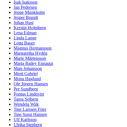
Isak Isaksson
Jan Pedersen
Jeppe Munkholm
Jesper Brandt
Johan Hast
Kerstin Holmberg
Lena Edman
Linda Lange
Lotta Bauer
Magnus Hermansson
Margaretha Hydén
Marie Mårtensson
Maria Bailey Ennaqui
Mats Johansson
Merit Gabriel
Mona Haglund
Ole Jörgen Hansen
Per Sundberg
Pontus Lindqvist
Tanja Selberg
Wendela Wiik
Tine Larssen Frier
Tine Sussi Hansen
Ulf Karlsson
Ulrika Stenberg