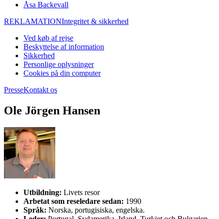
Åsa Backevall
REKLAMATION
Integritet & sikkerhed
Ved køb af rejse
Beskyttelse af information
Sikkerhed
Personlige oplysninger
Cookies på din computer
Presse
Kontakt os
Ole Jörgen Hansen
Utbildning:
Livets resor
Arbetat som reseledare sedan:
1990
Språk:
Norska, portugisiska, engelska.
Leder:
Portugal, Sydamerika, Irland, Turkiet och Bulgarien.