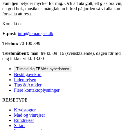
Familjen betyder mycket för mig. Och att äta gott, ett glas bra vin,
en god bok, musikens mångfald och fred på jorden så vi alla kan
fortsätta att resa.
Kontakt os
E-post:
info@temarejser.dk
Telefon:
70 100 399
Telefonåbent:
man–fre kl. 09–16 (svensktalende), dagen før rød
dag lukker vi kl. 13.00
Tilmeld dig TEMAs nyhedsbrev
Bestil gavekort
Inden rejsen
Tips & Artikler
Flere kontaktoplysninger
REJSETYPE
Krydstogter
Mad og vinrejser
Rundrejser
Safari