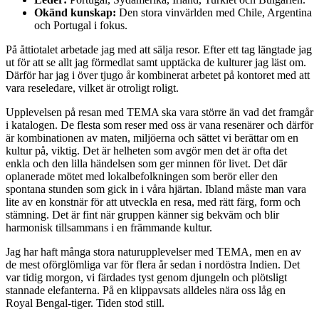
Okänd kunskap:
Den stora vinvärlden med Chile, Argentina
och Portugal i fokus.
På åttiotalet arbetade jag med att sälja resor. Efter ett tag längtade jag
ut för att se allt jag förmedlat samt upptäcka de kulturer jag läst om.
Därför har jag i över tjugo år kombinerat arbetet på kontoret med att
vara reseledare, vilket är otroligt roligt.
Upplevelsen på resan med TEMA ska vara större än vad det framgår
i katalogen. De flesta som reser med oss är vana resenärer och därför
är kombinationen av maten, miljöerna och sättet vi berättar om en
kultur på, viktig. Det är helheten som avgör men det är ofta det
enkla och den lilla händelsen som ger minnen för livet. Det där
oplanerade mötet med lokalbefolkningen som berör eller den
spontana stunden som gick in i våra hjärtan. Ibland måste man vara
lite av en konstnär för att utveckla en resa, med rätt färg, form och
stämning. Det är fint när gruppen känner sig bekväm och blir
harmonisk tillsammans i en främmande kultur.
Jag har haft många stora naturupplevelser med TEMA, men en av
de mest oförglömliga var för flera år sedan i nordöstra Indien. Det
var tidig morgon, vi färdades tyst genom djungeln och plötsligt
stannade elefanterna. På en klippavsats alldeles nära oss låg en
Royal Bengal-tiger. Tiden stod still.