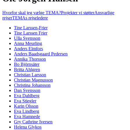
Hvorfor skal jeg vælge TEMA?
Projekter vi støtter
Ansvarlige
rejser
TEMAs rejseledere
Tine Larssen-Frier
Tine Larssen Frier
Ulla Svensson
Anna Meurling
Anders Elmfors
Anders Baadsgaard Pedersen
Annika Thorsson
Bo Björnsäter
Britta Ahlgren
Christian Larsson
Christian Magnusson
Christina Johansson
Dan Svensson
Eva Dahlberg
Eva Stiegler
Karin Olsson
Eva Lindberg
Eva Hamnede
Gry Cathrine Iversen
Helena Glykos