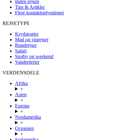
Inden rejsen
Tips & Artikler
Flere kontaktoplysninger
REJSETYPE
Krydstogter
Mad og vinrejser
Rundrejser
Safari
Storby og weekend
Vandreferier
VERDENSDELE
Afrika
+
Asien
+
Europa
+
Nordamerika
+
Oceanien
+
Sydamerika