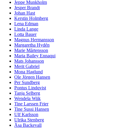
Jeppe Munkholm
Jesper Brandt
Johan Hast
Kerstin Holmberg
Lena Edman
Linda Lange
Lotta Bauer
Magnus Hermansson
Margaretha Hydén
Marie Mårtensson
Maria Bailey Ennaqui
Mats Johansson
Merit Gabriel
Mona Haglund
Ole Jörgen Hansen
Per Sundberg
Pontus Lindqvist
Tanja Selberg
Wendela Wiik
Tine Larssen Frier
Tine Sussi Hansen
Ulf Karlsson
Ulrika Stenberg
Åsa Backevall