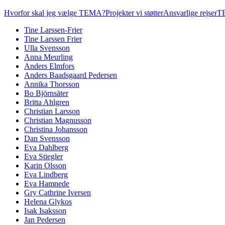
Hvorfor skal jeg vælge TEMA?
Projekter vi støtter
Ansvarlige rejser
TE
Tine Larssen-Frier
Tine Larssen Frier
Ulla Svensson
Anna Meurling
Anders Elmfors
Anders Baadsgaard Pedersen
Annika Thorsson
Bo Björnsäter
Britta Ahlgren
Christian Larsson
Christian Magnusson
Christina Johansson
Dan Svensson
Eva Dahlberg
Eva Stiegler
Karin Olsson
Eva Lindberg
Eva Hamnede
Gry Cathrine Iversen
Helena Glykos
Isak Isaksson
Jan Pedersen