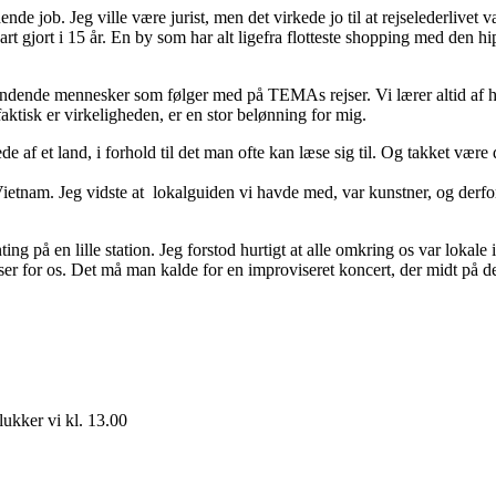
nde job. Jeg ville være jurist, men det virkede jo til at rejselederlivet v
art gjort i 15 år. En by som har alt ligefra flotteste shopping med den h
ændende mennesker som følger med på TEMAs rejser. Vi lærer altid af h
ktisk er virkeligheden, er en stor belønning for mig.
 af et land, i forhold til det man ofte kan læse sig til. Og takket være d
etnam. Jeg vidste at lokalguiden vi havde med, var kunstner, og derfor fi
g på en lille station. Jeg forstod hurtigt at alle omkring os var lokale
er for os. Det må man kalde for en improviseret koncert, der midt på de
ukker vi kl. 13.00