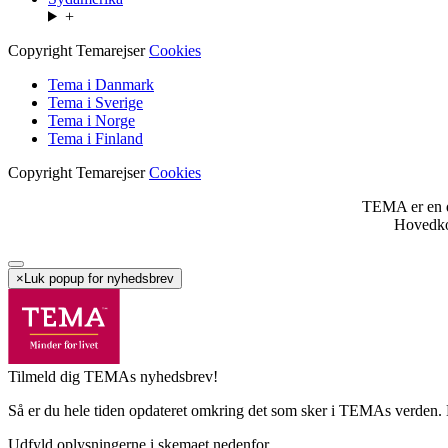
+
Copyright Temarejser
Cookies
Tema i Danmark
Tema i Sverige
Tema i Norge
Tema i Finland
Copyright Temarejser
Cookies
TEMA er en 
Hovedko
×
Luk popup for nyhedsbrev
Tilmeld dig TEMAs nyhedsbrev!
Så er du hele tiden opdateret omkring det som sker i TEMAs verden. D
Udfyld oplysningerne i skemaet nedenfor.