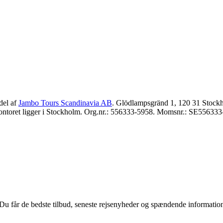
del af
Jambo Tours Scandinavia AB
. Glödlampsgränd 1, 120 31 Stockh
ntoret ligger i Stockholm. Org.nr.: 556333-5958. Momsnr.: SE556333
u får de bedste tilbud, seneste rejsenyheder og spændende informationer