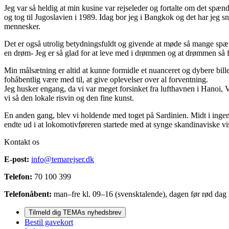
Jeg var så heldig at min kusine var rejseleder og fortalte om det spænde
og tog til Jugoslavien i 1989. Idag bor jeg i Bangkok og det har jeg sn
mennesker.
Det er også utrolig betydningsfuldt og givende at møde så mange sp
en drøm- Jeg er så glad for at leve med i drømmen og at drømmen så fa
Min målsætning er altid at kunne formidle et nuanceret og dybere billede
fohåbentlig være med til, at give oplevelser over al forventning.
Jeg husker engang, da vi var meget forsinket fra lufthavnen i Hanoi, Vi
vi så den lokale risvin og den fine kunst.
En anden gang, blev vi holdende med toget på Sardinien. Midt i ingentin
endte ud i at lokomotivføreren startede med at synge skandinaviske vis
Kontakt os
E-post:
info@temarejser.dk
Telefon:
70 100 399
Telefonåbent:
man–fre kl. 09–16 (svensktalende), dagen før rød dag l
Tilmeld dig TEMAs nyhedsbrev
Bestil gavekort