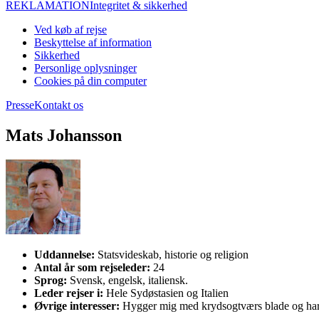
REKLAMATION
Integritet & sikkerhed
Ved køb af rejse
Beskyttelse af information
Sikkerhed
Personlige oplysninger
Cookies på din computer
Presse
Kontakt os
Mats Johansson
Uddannelse:
Statsvideskab, historie og religion
Antal år som rejseleder:
24
Sprog:
Svensk, engelsk, italiensk.
Leder rejser i:
Hele Sydøstasien og Italien
Øvrige interesser:
Hygger mig med krydsogtværs blade og har a