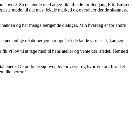
ar sjovere. Så det endte med at jeg fik arbejde for dengang Fritidsrejser
ippeste mode, til det mest lokale marked og overalt er der de skønneste
inanden og har mange berigende dialoger. Min hverdag er for andre
e personlige relationer jeg har opnået i de lande vi rejser i, kan jeg
k vi lov til at tage med til hans atelier og vente dér istedet. Her nød
 italienere. De undrede sig over, hvem vi var og hvor vi kom fra. Det
n lille perron!