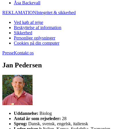
Åsa Backevall
REKLAMATION
Integritet & sikkerhed
Ved køb af rejse
Beskyttelse af information
Sikkerhed
Personlige oplysninger
Cookies på din computer
Presse
Kontakt os
Jan Pedersen
Uddannelse:
Biolog
Antal år som rejseleder:
28
Sprog:
Dansk, svensk, engelsk, italiensk
Leder rejser i:
Italien, Kenya, Sydafrika, Tasmanien,