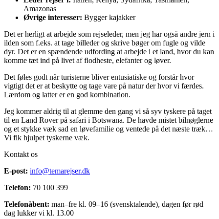
Amazonas
Øvrige interesser:
Bygger kajakker
Det er herligt at arbejde som rejseleder, men jeg har også andre jern i
ilden som f.eks. at tage billeder og skrive bøger om fugle og vilde
dyr. Det er en spændende udfording at arbejde i et land, hvor du kan
komme tæt ind på livet af flodheste, elefanter og løver.
Det føles godt når turisterne bliver entusiatiske og forstår hvor
vigtigt det er at beskytte og tage vare på natur der hvor vi færdes.
Lærdom og latter er en god kombination.
Jeg kommer aldrig til at glemme den gang vi så syv tyskere på taget
til en Land Rover på safari i Botswana. De havde mistet bilnøglerne
og et stykke væk sad en løvefamilie og ventede på det næste træk…
Vi fik hjulpet tyskerne væk.
Kontakt os
E-post:
info@temarejser.dk
Telefon:
70 100 399
Telefonåbent:
man–fre kl. 09–16 (svensktalende), dagen før rød
dag lukker vi kl. 13.00