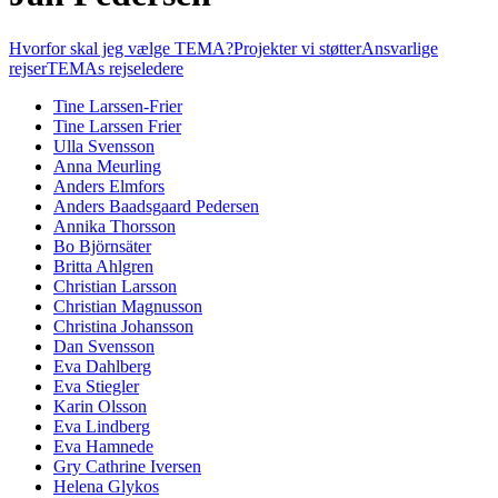
Hvorfor skal jeg vælge TEMA?
Projekter vi støtter
Ansvarlige
rejser
TEMAs rejseledere
Tine Larssen-Frier
Tine Larssen Frier
Ulla Svensson
Anna Meurling
Anders Elmfors
Anders Baadsgaard Pedersen
Annika Thorsson
Bo Björnsäter
Britta Ahlgren
Christian Larsson
Christian Magnusson
Christina Johansson
Dan Svensson
Eva Dahlberg
Eva Stiegler
Karin Olsson
Eva Lindberg
Eva Hamnede
Gry Cathrine Iversen
Helena Glykos