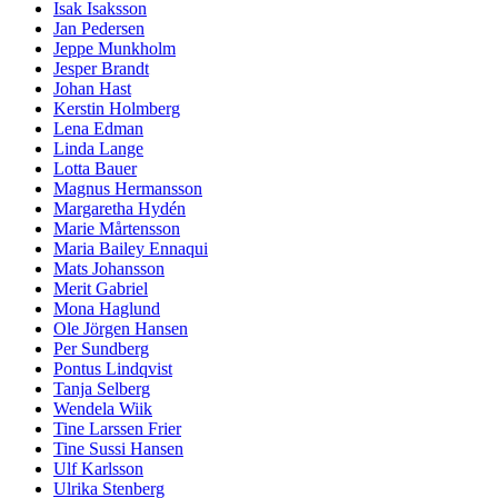
Isak Isaksson
Jan Pedersen
Jeppe Munkholm
Jesper Brandt
Johan Hast
Kerstin Holmberg
Lena Edman
Linda Lange
Lotta Bauer
Magnus Hermansson
Margaretha Hydén
Marie Mårtensson
Maria Bailey Ennaqui
Mats Johansson
Merit Gabriel
Mona Haglund
Ole Jörgen Hansen
Per Sundberg
Pontus Lindqvist
Tanja Selberg
Wendela Wiik
Tine Larssen Frier
Tine Sussi Hansen
Ulf Karlsson
Ulrika Stenberg