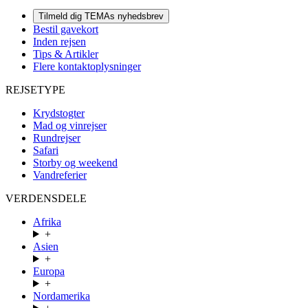
Tilmeld dig TEMAs nyhedsbrev
Bestil gavekort
Inden rejsen
Tips & Artikler
Flere kontaktoplysninger
REJSETYPE
Krydstogter
Mad og vinrejser
Rundrejser
Safari
Storby og weekend
Vandreferier
VERDENSDELE
Afrika
+
Asien
+
Europa
+
Nordamerika