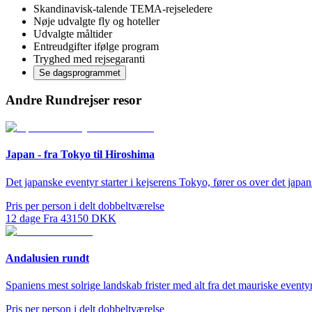
Skandinavisk-talende TEMA-rejseledere
Nøje udvalgte fly og hoteller
Udvalgte måltider
Entreudgifter ifølge program
Tryghed med rejsegaranti
Se dagsprogrammet
Andre Rundrejser resor
Japan - fra Tokyo til Hiroshima
Det japanske eventyr starter i kejserens Tokyo, fører os over det ja
Pris per person i delt dobbeltværelse
12
dage
Fra
43150
DKK
Andalusien rundt
Spaniens mest solrige landskab frister med alt fra det mauriske eventy
Pris per person i delt dobbeltværelse