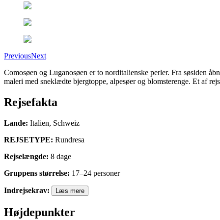
Previous
Next
Comosøen og Luganosøen er to norditalienske perler. Fra søsiden åbner
maleri med sneklædte bjergtoppe, alpesøer og blomsterenge. Et af r
Rejsefakta
Lande
:
Italien, Schweiz
REJSETYPE
:
Rundresa
Rejselængde
:
8
dage
Gruppens størrelse
:
17
–
24
personer
Indrejsekrav
:
Læs mere
Højdepunkter