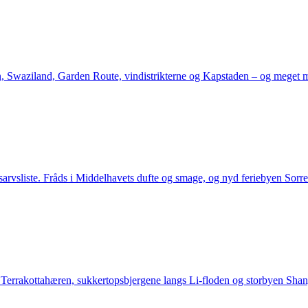
n, Swaziland, Garden Route, vindistrikterne og Kapstaden – og meget 
sarvsliste. Fråds i Middelhavets dufte og smage, og nyd feriebyen Sorre
r, Terrakottahæren, sukkertopsbjergene langs Li-floden og storbyen Shan