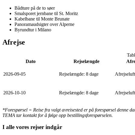
Bådture på de to søer
Smalsporet jernbane til St. Moritz
Kabelbane til Monte Brunate
Panoramaudsigter over Alperne
Byrundtur i Milano
Afrejse
Tabl
Dato
Rejselængde
Afre
2026-09-05
Rejselængde
:
8 dage
Afrejseluf
2026-10-10
Rejselængde
:
8 dage
Afrejseluf
*Forespørsel = Reise fra valgt avreisested er på forespørsel denne datoe
TEMA tar kontakt for å følge opp bestillingsforespørselen.
I alle vores rejser indgår