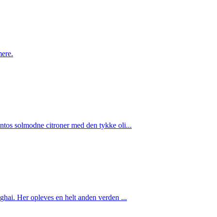
mere.
ntos solmodne citroner med den tykke oli...
ghai. Her opleves en helt anden verden ...