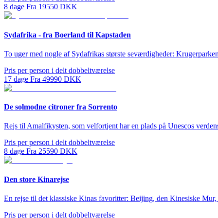
8
dage
Fra
19550
DKK
Sydafrika - fra Boerland til Kapstaden
To uger med nogle af Sydafrikas største seværdigheder: Krugerparke
Pris per person i delt dobbeltværelse
17
dage
Fra
49990
DKK
De solmodne citroner fra Sorrento
Rejs til Amalfikysten, som velfortjent har en plads på Unescos verden
Pris per person i delt dobbeltværelse
8
dage
Fra
25590
DKK
Den store Kinarejse
En rejse til det klassiske Kinas favoritter: Beijing, den Kinesiske Mu
Pris per person i delt dobbeltværelse