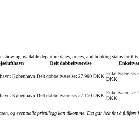
e showing available departure dates, prices, and booking status for this 
jselufthavn
Delt dobbeltværelse
Enkeltvae
Enkeltvaerelse
:
thavn
:
København
Delt dobbeltværelse
:
27 990 DKK
DKK
Enkeltvaerelse
:
thavn
:
København
Delt dobbeltværelse
:
27 150 DKK
DKK
n, og eventuelle pristillegg kan tilkomme. Det går helt fint å fullføre be