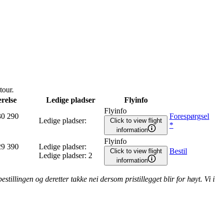
tour.
relse
Ledige pladser
Flyinfo
Flyinfo
30 290
Forespørgsel
Ledige pladser
:
Click to view flight
*
information
Flyinfo
29 390
Ledige pladser
:
Bestil
Click to view flight
Ledige pladser
:
2
information
stillingen og deretter takke nei dersom pristillegget blir for høyt. Vi i