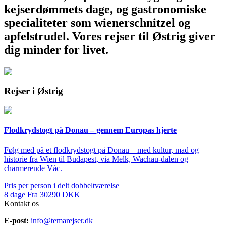
kejserdømmets dage, og gastronomiske
specialiteter som wienerschnitzel og
apfelstrudel. Vores rejser til Østrig giver
dig minder for livet.
Rejser i Østrig
Flodkrydstogt på Donau – gennem Europas hjerte
Følg med på et flodkrydstogt på Donau – med kultur, mad og
historie fra Wien til Budapest, via Melk, Wachau-dalen og
charmerende Vác.
Pris per person i delt dobbeltværelse
8
dage
Fra
30290
DKK
Kontakt os
E-post:
info@temarejser.dk