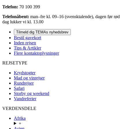
Telefon:
70 100 399
Telefonåbent:
man–fre kl. 09–16 (svensktalende), dagen før rød
dag lukker vi kl. 13.00
Tilmeld dig TEMAs nyhedsbrev
Bestil gavekort
Inden rejsen
Tips & Artikler
Flere kontaktoplysninger
REJSETYPE
Krydstogter
Mad og vinrejser
Rundrejser
Safari
Storby og weekend
Vandreferier
VERDENSDELE
Afrika
+
Asien