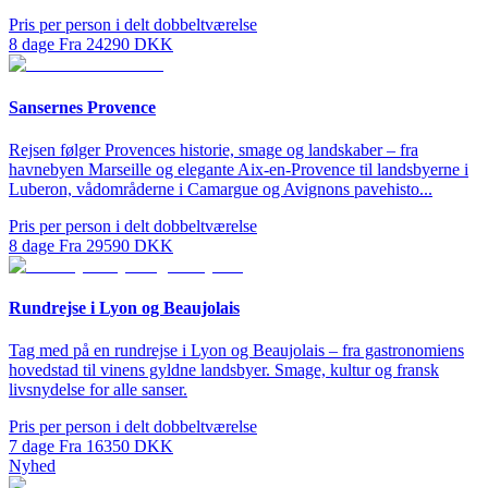
Pris per person i delt dobbeltværelse
8
dage
Fra
24290
DKK
Sansernes Provence
Rejsen følger Provences historie, smage og landskaber – fra
havnebyen Marseille og elegante Aix-en-Provence til landsbyerne i
Luberon, vådområderne i Camargue og Avignons pavehisto...
Pris per person i delt dobbeltværelse
8
dage
Fra
29590
DKK
Rundrejse i Lyon og Beaujolais
Tag med på en rundrejse i Lyon og Beaujolais – fra gastronomiens
hovedstad til vinens gyldne landsbyer. Smage, kultur og fransk
livsnydelse for alle sanser.
Pris per person i delt dobbeltværelse
7
dage
Fra
16350
DKK
Nyhed