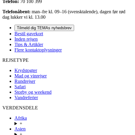
Telefon:
70 100 399
Telefonåbent:
man–fre kl. 09–16 (svensktalende), dagen før rød
dag lukker vi kl. 13.00
Tilmeld dig TEMAs nyhedsbrev
Bestil gavekort
Inden rejsen
Tips & Artikler
Flere kontaktoplysninger
REJSETYPE
Krydstogter
Mad og vinrejser
Rundrejser
Safari
Storby og weekend
Vandreferier
VERDENSDELE
Afrika
+
Asien
+