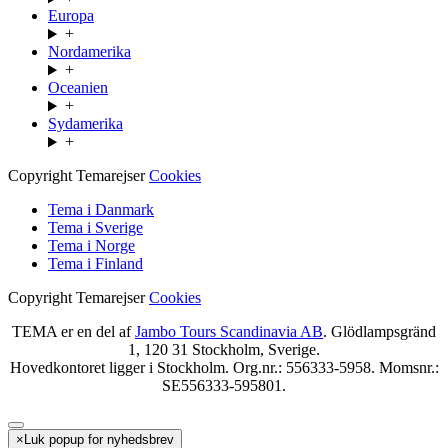
Europa
+
Nordamerika
+
Oceanien
+
Sydamerika
+
Copyright Temarejser
Cookies
Tema i Danmark
Tema i Sverige
Tema i Norge
Tema i Finland
Copyright Temarejser
Cookies
TEMA er en del af
Jambo Tours Scandinavia AB
. Glödlampsgränd
1, 120 31 Stockholm, Sverige.
Hovedkontoret ligger i Stockholm. Org.nr.: 556333-5958. Momsnr.:
SE556333-595801.
×
Luk popup for nyhedsbrev