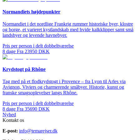
Normandiets højdepunkter
Normandiet i det nordlige Frankrig rummer historiske byer, klostre
og borge, et varieret kystlandskab med hvide kalkklipper samt små
landsbyer og levende havnebyer.
Pris per person i delt dobbeltværelse
8
dage
Fra
23950
DKK
Krydstogt på Rhône
Tag med på et flodkrydstogt i Provence – fra Lyon til Arles via
Avignon, Viviers og charmerende småbyer. Historie, kunst og
franske smagsoplevelser langs Rhône.
Pris per person i delt dobbeltværelse
8
dage
Fra
35690
DKK
Nyhed
Kontakt os
E-post:
info@temarejser.dk