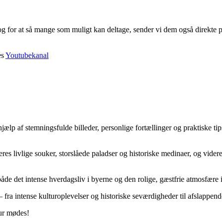
 og for at så mange som muligt kan deltage, sender vi dem også direkte 
es
Youtubekanal
lp af stemningsfulde billeder, personlige fortællinger og praktiske tip
s livlige souker, storslåede paladser og historiske medinaer, og vide
i både det intense hverdagsliv i byerne og den rolige, gæstfrie atmosfæ
– fra intense kulturoplevelser og historiske seværdigheder til afslappen
tur mødes!