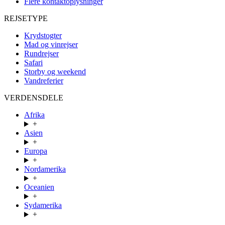
Flere kontaktoplysninger
REJSETYPE
Krydstogter
Mad og vinrejser
Rundrejser
Safari
Storby og weekend
Vandreferier
VERDENSDELE
Afrika
+
Asien
+
Europa
+
Nordamerika
+
Oceanien
+
Sydamerika
+