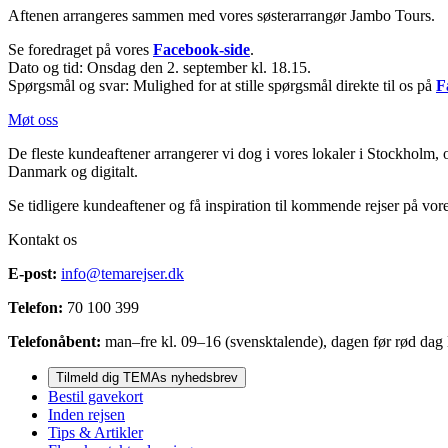
Aftenen arrangeres sammen med vores søsterarrangør Jambo Tours.
Se foredraget på vores
Facebook-side
.
Dato og tid: Onsdag den 2. september kl. 18.15.
Spørgsmål og svar: Mulighed for at stille spørgsmål direkte til os på
F
Møt oss
De fleste kundeaftener arrangerer vi dog i vores lokaler i Stockholm,
Danmark og digitalt.
Se tidligere kundeaftener og få inspiration til kommende rejser på vor
Kontakt os
E-post:
info@temarejser.dk
Telefon:
70 100 399
Telefonåbent:
man–fre kl. 09–16 (svensktalende), dagen før rød dag l
Tilmeld dig TEMAs nyhedsbrev
Bestil gavekort
Inden rejsen
Tips & Artikler