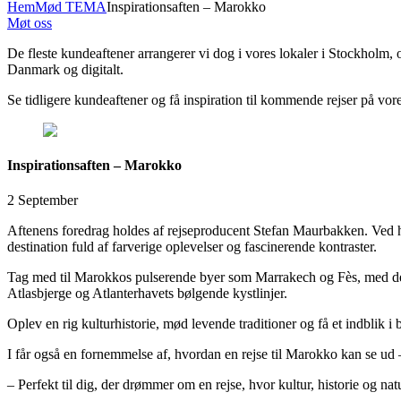
Hem
Mød TEMA
Inspirationsaften – Marokko
Møt oss
De fleste kundeaftener arrangerer vi dog i vores lokaler i Stockholm,
Danmark og digitalt.
Se tidligere kundeaftener og få inspiration til kommende rejser på vor
Inspirationsaften – Marokko
2 September
Aftenens foredrag holdes af rejseproducent Stefan Maurbakken. Ved hjæ
destination fuld af farverige oplevelser og fascinerende kontraster.
Tag med til Marokkos pulserende byer som Marrakech og Fès, med dere
Atlasbjerge og Atlanterhavets bølgende kystlinjer.
Oplev en rig kulturhistorie, mød levende traditioner og få et indblik 
I får også en fornemmelse af, hvordan en rejse til Marokko kan se ud 
– Perfekt til dig, der drømmer om en rejse, hvor kultur, historie og na