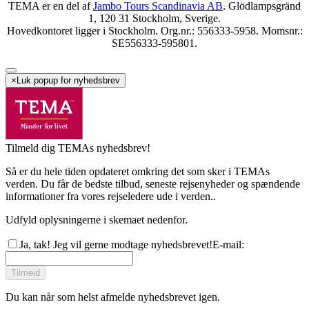
TEMA er en del af
Jambo Tours Scandinavia AB
. Glödlampsgränd
1, 120 31 Stockholm, Sverige.
Hovedkontoret ligger i Stockholm. Org.nr.: 556333-5958. Momsnr.:
SE556333-595801.
×
Luk popup for nyhedsbrev
Tilmeld dig TEMAs nyhedsbrev!
Så er du hele tiden opdateret omkring det som sker i TEMAs
verden. Du får de bedste tilbud, seneste rejsenyheder og spændende
informationer fra vores rejseledere ude i verden..
Udfyld oplysningerne i skemaet nedenfor.
Ja, tak! Jeg vil gerne modtage nyhedsbrevet!
E-mail
:
Tilmeid
Du kan når som helst afmelde nyhedsbrevet igen.