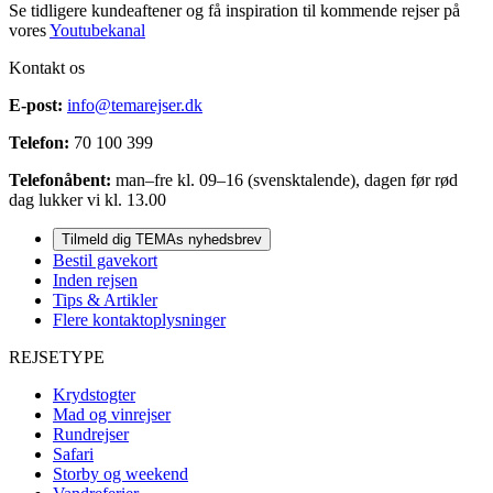
Se tidligere kundeaftener og få inspiration til kommende rejser på
vores
Youtubekanal
Kontakt os
E-post:
info@temarejser.dk
Telefon:
70 100 399
Telefonåbent:
man–fre kl. 09–16 (svensktalende), dagen før rød
dag lukker vi kl. 13.00
Tilmeld dig TEMAs nyhedsbrev
Bestil gavekort
Inden rejsen
Tips & Artikler
Flere kontaktoplysninger
REJSETYPE
Krydstogter
Mad og vinrejser
Rundrejser
Safari
Storby og weekend