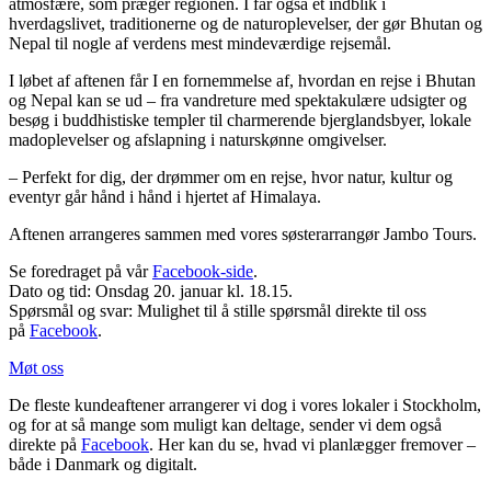
atmosfære, som præger regionen. I får også et indblik i
hverdagslivet, traditionerne og de naturoplevelser, der gør Bhutan og
Nepal til nogle af verdens mest mindeværdige rejsemål.
I løbet af aftenen får I en fornemmelse af, hvordan en rejse i Bhutan
og Nepal kan se ud – fra vandreture med spektakulære udsigter og
besøg i buddhistiske templer til charmerende bjerglandsbyer, lokale
madoplevelser og afslapning i naturskønne omgivelser.
– Perfekt for dig, der drømmer om en rejse, hvor natur, kultur og
eventyr går hånd i hånd i hjertet af Himalaya.
Aftenen arrangeres sammen med vores søsterarrangør Jambo Tours.
Se foredraget på vår
Facebook-side
.
Dato og tid: Onsdag 20. januar kl. 18.15.
Spørsmål og svar: Mulighet til å stille spørsmål direkte til oss
på
Facebook
.
Møt oss
De fleste kundeaftener arrangerer vi dog i vores lokaler i Stockholm,
og for at så mange som muligt kan deltage, sender vi dem også
direkte på
Facebook
. Her kan du se, hvad vi planlægger fremover –
både i Danmark og digitalt.