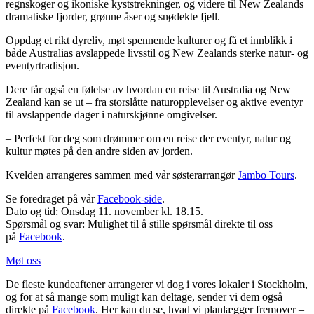
regnskoger og ikoniske kyststrekninger, og videre til New Zealands
dramatiske fjorder, grønne åser og snødekte fjell.
Oppdag et rikt dyreliv, møt spennende kulturer og få et innblikk i
både Australias avslappede livsstil og New Zealands sterke natur- og
eventyrtradisjon.
Dere får også en følelse av hvordan en reise til Australia og New
Zealand kan se ut – fra storslåtte naturopplevelser og aktive eventyr
til avslappende dager i naturskjønne omgivelser.
– Perfekt for deg som drømmer om en reise der eventyr, natur og
kultur møtes på den andre siden av jorden.
Kvelden arrangeres sammen med vår søsterarrangør
Jambo Tours
.
Se foredraget på vår
Facebook-side
.
Dato og tid: Onsdag 11. november kl. 18.15.
Spørsmål og svar: Mulighet til å stille spørsmål direkte til oss
på
Facebook
.
Møt oss
De fleste kundeaftener arrangerer vi dog i vores lokaler i Stockholm,
og for at så mange som muligt kan deltage, sender vi dem også
direkte på
Facebook
. Her kan du se, hvad vi planlægger fremover –