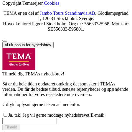
Copyright Temarejser
Cookies
TEMA er en del af
Jambo Tours Scandinavia AB
. Glödlampsgränd
1, 120 31 Stockholm, Sverige.
Hovedkontoret ligger i Stockholm. Org.nr.: 556333-5958. Momsnr.:
SE556333-595801.
×
Luk popup for nyhedsbrev
Tilmeld dig TEMAs nyhedsbrev!
Så er du hele tiden opdateret omkring det som sker i TEMAs
verden. Du får de bedste tilbud, seneste rejsenyheder og spændende
informationer fra vores rejseledere ude i verden..
Udfyld oplysningerne i skemaet nedenfor.
Ja, tak! Jeg vil gerne modtage nyhedsbrevet!
E-mail
:
Tilmeid