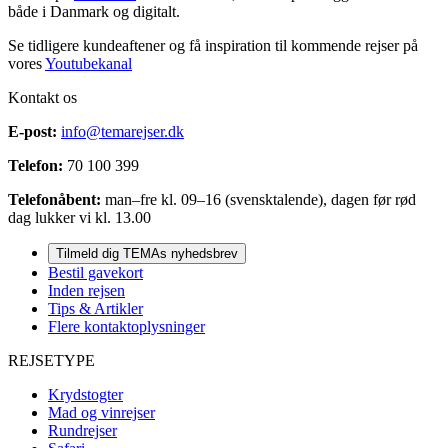
både i Danmark og digitalt.
Se tidligere kundeaftener og få inspiration til kommende rejser på
vores
Youtubekanal
Kontakt os
E-post:
info@temarejser.dk
Telefon:
70 100 399
Telefonåbent:
man–fre kl. 09–16 (svensktalende), dagen før rød
dag lukker vi kl. 13.00
Tilmeld dig TEMAs nyhedsbrev
Bestil gavekort
Inden rejsen
Tips & Artikler
Flere kontaktoplysninger
REJSETYPE
Krydstogter
Mad og vinrejser
Rundrejser